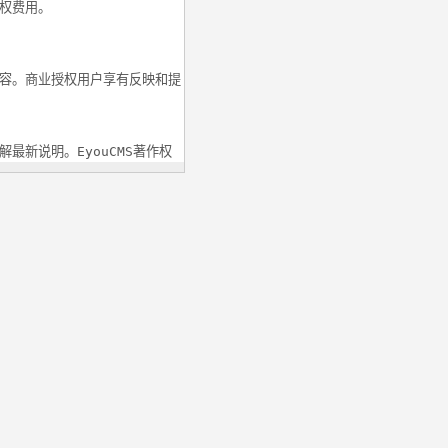
权费用。
内容。商业授权用户享有反映和提
新说明。EyouCMS著作权
站主页上必须加上 EyouCMS
方版本用于重新分发。
承诺对免费用户提供任何形式的技
协议并安装 EyouCMS，即
协议许可范围以外的行为，将直