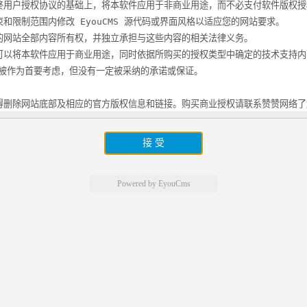
终用户授权协议的基础上，将本软件应用于非商业用途，而不必支付软件版权授
和限制范围内修改 EyouCMS 源代码或界面风格以适应您的网站要求。
的网站全部内容所有权，并独立承担与这些内容的相关法律义务。
可以将本软件应用于商业用途，同时依据所购买的授权类型中确定的技术支持
被作为首要考虑，但没有一定被采纳的承诺或保证。
得删除网站底部及相应的官方版权信息和链接。购买商业授权请联系赞赞网络了解最
权局注册(中国国家版权局著作权登记号)，著作权受到法律和国际公约保护。
本软件或与之关联的商业授权进行出租、出售、抵押或发放子许可证。
接 受
 EyouCMS ，还是部份栏目使用 EyouCMS，在你使用了 EyouCMS 的网
.com)的链接。
Powered by
EyouCms
EyouCMS 的整体或任何部分基础上以发展任何派生版本、修改版本或第三
的条款，您的授权将被终止，所被许可的权利将被收回，并承担相应法律责任。
是作为不提供任何明确的或隐含的赔偿或担保的形式提供的。
软件，您必须了解使用本软件的风险，在尚未购买产品技术服务之前，我们不
担任何因使用本软件而产生问题的相关责任。
议如同双方书面签署的协议一样，具有完全的和等同的法律效力。您一旦开始确认本
议的各项条款，在享有上述条款授予的权力的同时，受到相关的约束和限制。