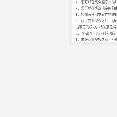
1、您可以在完全遵守本最
2、您可以在协议规定的约束
3、您拥有使用本软件构建
4、获得商业授权之后，您
出意见的权力，相关意见将
二、协议许可的权利和限制
1、未获商业授权之前，不
已在中华人民共和国国家版
2、未经官方许可，不得对
3、不管你的网站是否整体使用
官方网址(www.eyoucms
4、未经官方许可，禁止在 
5、如果您未能遵守本协议
三、有限担保和免责声明
1、本软件及所附带的文件
2、用户出于自愿而使用本
术支持、使用担保，也不承
3、电子文本形式的授权协
被视为完全理解并接受本协